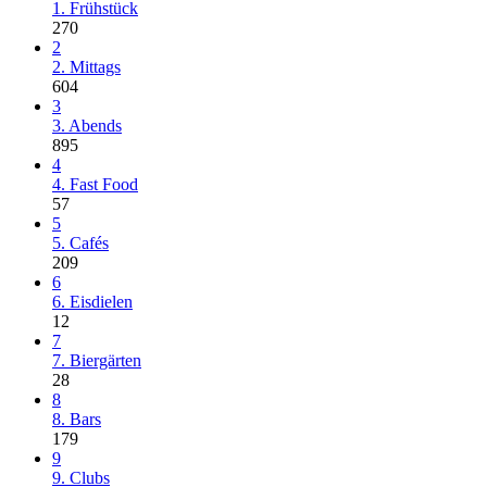
1. Frühstück
270
2
2. Mittags
604
3
3. Abends
895
4
4. Fast Food
57
5
5. Cafés
209
6
6. Eisdielen
12
7
7. Biergärten
28
8
8. Bars
179
9
9. Clubs