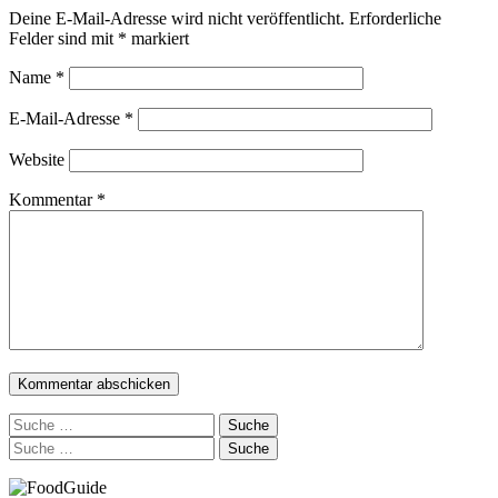
Deine E-Mail-Adresse wird nicht veröffentlicht.
Erforderliche
Felder sind mit
*
markiert
Name
*
E-Mail-Adresse
*
Website
Kommentar
*
Suche
nach:
Suche
nach: