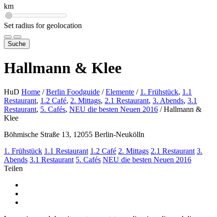
km
Set radius for geolocation
Suche
Hallmann & Klee
HuD
Home
/
Berlin Foodguide
/
Elemente
/
1. Frühstück
,
1.1
Restaurant
,
1.2 Café
,
2. Mittags
,
2.1 Restaurant
,
3. Abends
,
3.1
Restaurant
,
5. Cafés
,
NEU die besten Neuen 2016
/
Hallmann &
Klee
Böhmische Straße 13, 12055 Berlin-Neukölln
1. Frühstück
1.1 Restaurant
1.2 Café
2. Mittags
2.1 Restaurant
3.
Abends
3.1 Restaurant
5. Cafés
NEU die besten Neuen 2016
Teilen