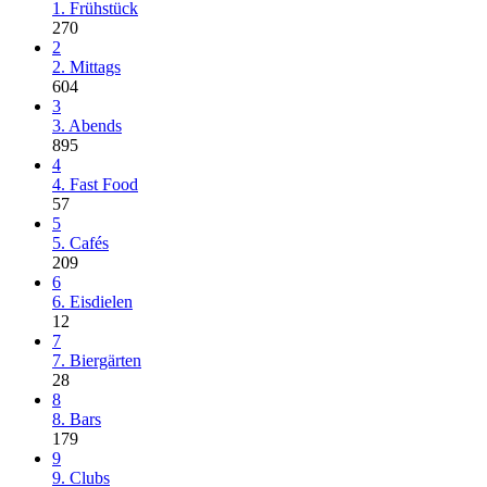
1. Frühstück
270
2
2. Mittags
604
3
3. Abends
895
4
4. Fast Food
57
5
5. Cafés
209
6
6. Eisdielen
12
7
7. Biergärten
28
8
8. Bars
179
9
9. Clubs