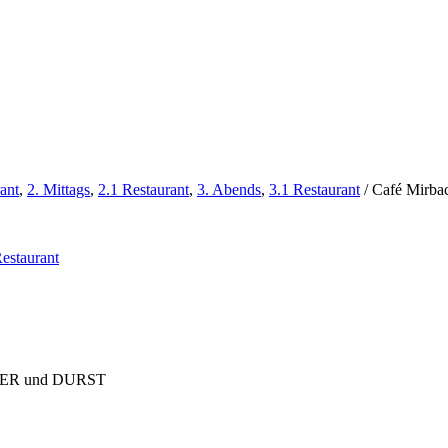
ant
,
2. Mittags
,
2.1 Restaurant
,
3. Abends
,
3.1 Restaurant
/
Café Mirba
Restaurant
UNGER und DURST