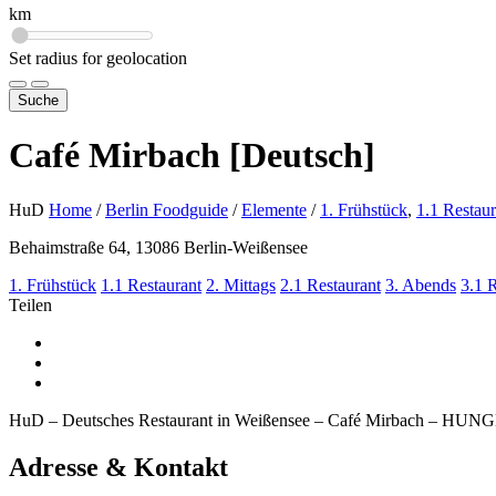
km
Set radius for geolocation
Suche
Café Mirbach [Deutsch]
HuD
Home
/
Berlin Foodguide
/
Elemente
/
1. Frühstück
,
1.1 Restaur
Behaimstraße 64, 13086 Berlin-Weißensee
1. Frühstück
1.1 Restaurant
2. Mittags
2.1 Restaurant
3. Abends
3.1 
Teilen
HuD – Deutsches Restaurant in Weißensee – Café Mirbach – H
Adresse & Kontakt