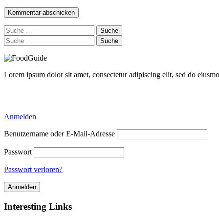
Suche
nach:
Suche
nach:
Lorem ipsum dolor sit amet, consectetur adipiscing elit, sed do eiusm
Delicious Directory WP Theme
Anmelden
Benutzername oder E-Mail-Adresse
Passwort
Passwort verloren?
Interesting Links