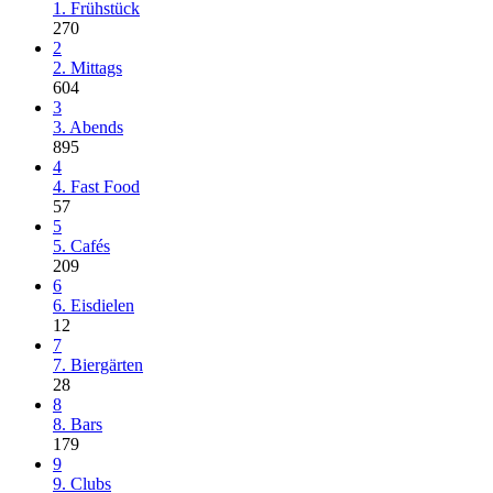
1. Frühstück
270
2
2. Mittags
604
3
3. Abends
895
4
4. Fast Food
57
5
5. Cafés
209
6
6. Eisdielen
12
7
7. Biergärten
28
8
8. Bars
179
9
9. Clubs