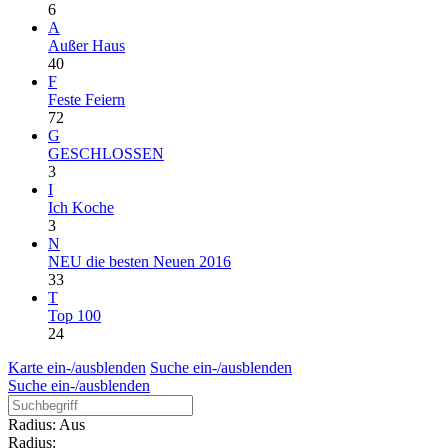
6
A
Außer Haus
40
F
Feste Feiern
72
G
GESCHLOSSEN
3
I
Ich Koche
3
N
NEU die besten Neuen 2016
33
T
Top 100
24
Karte ein-/ausblenden
Suche ein-/ausblenden
Suche ein-/ausblenden
Radius: Aus
Radius: