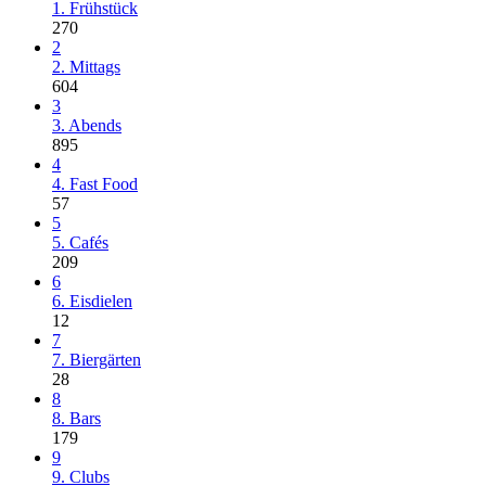
1. Frühstück
270
2
2. Mittags
604
3
3. Abends
895
4
4. Fast Food
57
5
5. Cafés
209
6
6. Eisdielen
12
7
7. Biergärten
28
8
8. Bars
179
9
9. Clubs