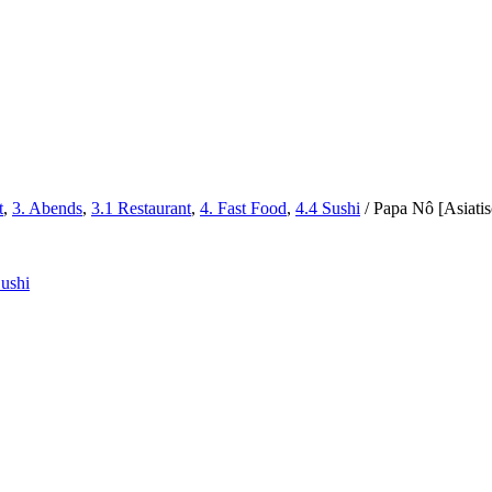
t
,
3. Abends
,
3.1 Restaurant
,
4. Fast Food
,
4.4 Sushi
/
Papa Nô [Asiatis
Sushi