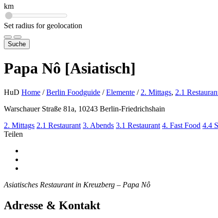
km
Set radius for geolocation
Suche
Papa Nô [Asiatisch]
HuD
Home
/
Berlin Foodguide
/
Elemente
/
2. Mittags
,
2.1 Restauran
Warschauer Straße 81a, 10243 Berlin-Friedrichshain
2. Mittags
2.1 Restaurant
3. Abends
3.1 Restaurant
4. Fast Food
4.4 
Teilen
Asiatisches Restaurant in Kreuzberg – Papa Nô
Adresse & Kontakt