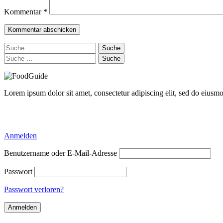
Kommentar
*
Suche
nach:
Suche
nach:
Lorem ipsum dolor sit amet, consectetur adipiscing elit, sed do eiusm
Delicious Directory WP Theme
Anmelden
Benutzername oder E-Mail-Adresse
Passwort
Passwort verloren?