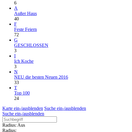
6
A
Außer Haus
40
F
Feste Feiern
72
G
GESCHLOSSEN
3
I
Ich Koche
3
N
NEU die besten Neuen 2016
33
T
Top 100
24
Karte ein-/ausblenden
Suche ein-/ausblenden
Suche ein-/ausblenden
Radius: Aus
Radius: