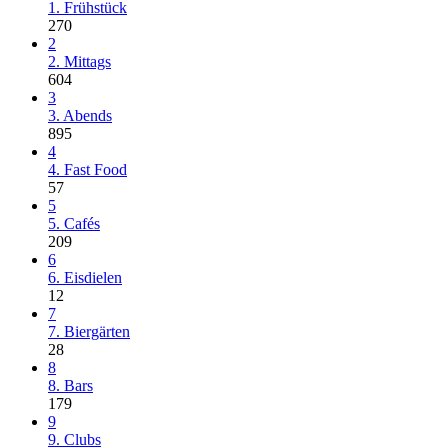
1. Frühstück
270
2
2. Mittags
604
3
3. Abends
895
4
4. Fast Food
57
5
5. Cafés
209
6
6. Eisdielen
12
7
7. Biergärten
28
8
8. Bars
179
9
9. Clubs