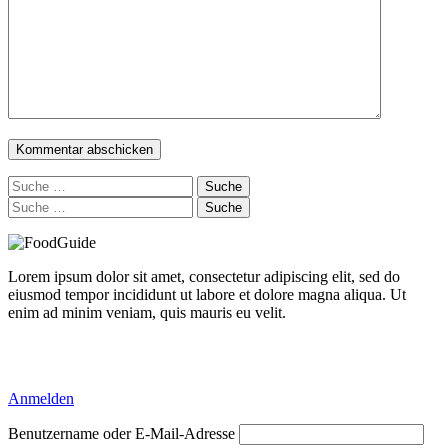
Suche
nach:
Suche
nach:
Lorem ipsum dolor sit amet, consectetur adipiscing elit, sed do
eiusmod tempor incididunt ut labore et dolore magna aliqua. Ut
enim ad minim veniam, quis mauris eu velit.
Delicious Directory WP Theme
Anmelden
Benutzername oder E-Mail-Adresse