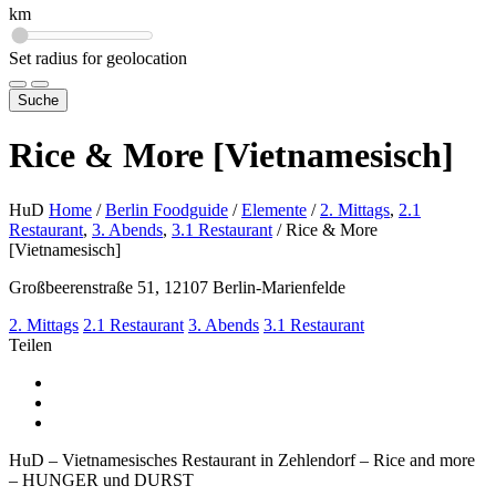
km
Set radius for geolocation
Suche
Rice & More [Vietnamesisch]
HuD
Home
/
Berlin Foodguide
/
Elemente
/
2. Mittags
,
2.1
Restaurant
,
3. Abends
,
3.1 Restaurant
/
Rice & More
[Vietnamesisch]
Großbeerenstraße 51, 12107 Berlin-Marienfelde
2. Mittags
2.1 Restaurant
3. Abends
3.1 Restaurant
Teilen
HuD – Vietnamesisches Restaurant in Zehlendorf – Rice and more
– HUNGER und DURST