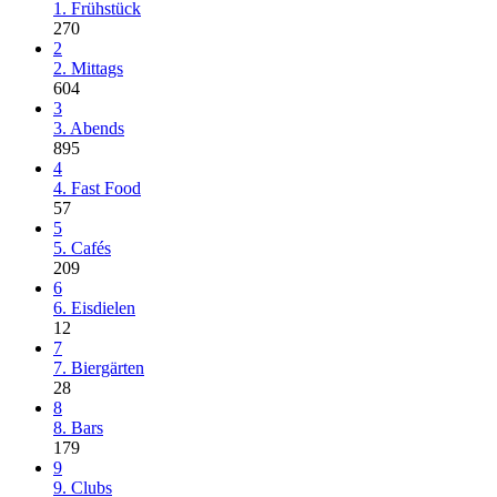
1. Frühstück
270
2
2. Mittags
604
3
3. Abends
895
4
4. Fast Food
57
5
5. Cafés
209
6
6. Eisdielen
12
7
7. Biergärten
28
8
8. Bars
179
9
9. Clubs