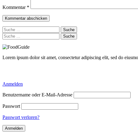
Kommentar
*
Suche
nach:
Suche
nach:
Lorem ipsum dolor sit amet, consectetur adipiscing elit, sed do eiusm
Delicious Directory WP Theme
Anmelden
Benutzername oder E-Mail-Adresse
Passwort
Passwort verloren?