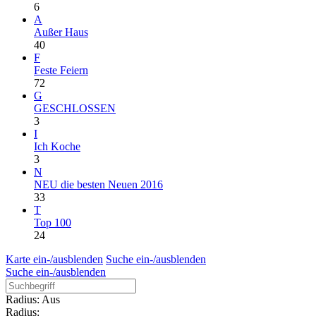
6
A
Außer Haus
40
F
Feste Feiern
72
G
GESCHLOSSEN
3
I
Ich Koche
3
N
NEU die besten Neuen 2016
33
T
Top 100
24
Karte ein-/ausblenden
Suche ein-/ausblenden
Suche ein-/ausblenden
Radius: Aus
Radius: