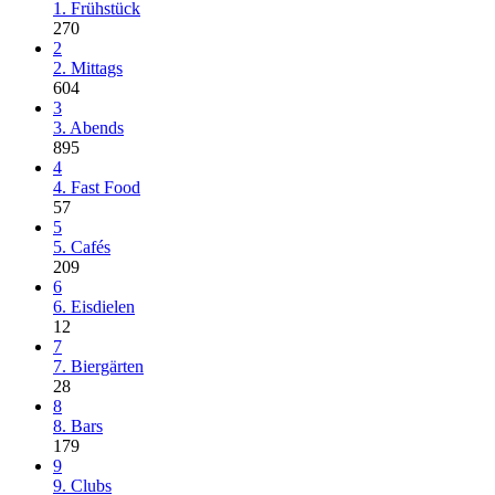
1. Frühstück
270
2
2. Mittags
604
3
3. Abends
895
4
4. Fast Food
57
5
5. Cafés
209
6
6. Eisdielen
12
7
7. Biergärten
28
8
8. Bars
179
9
9. Clubs