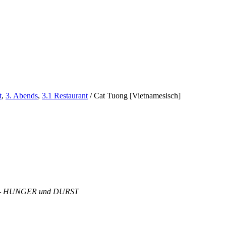
t
,
3. Abends
,
3.1 Restaurant
/
Cat Tuong [Vietnamesisch]
ong – HUNGER und DURST