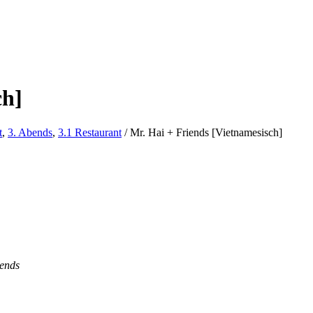
ch]
t
,
3. Abends
,
3.1 Restaurant
/
Mr. Hai + Friends [Vietnamesisch]
iends