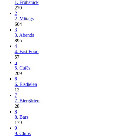
1. Frühstück
270
2
2. Mittags
604
3
3. Abends
895
4
4. Fast Food
57
5
5. Cafés
209
6
6. Eisdielen
12
7
7. Biergärten
28
8
8. Bars
179
9
9. Clubs