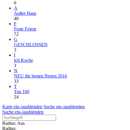
6
A
Außer Haus
40
F
Feste Feiern
72
G
GESCHLOSSEN
3
I
Ich Koche
3
N
NEU die besten Neuen 2016
33
T
Top 100
24
Karte ein-/ausblenden
Suche ein-/ausblenden
Suche ein-/ausblenden
Radius: Aus
Radius: