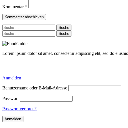
Kommentar
*
Suche
nach:
Suche
nach:
Lorem ipsum dolor sit amet, consectetur adipiscing elit, sed do eiusm
Delicious Directory WP Theme
Anmelden
Benutzername oder E-Mail-Adresse
Passwort
Passwort verloren?