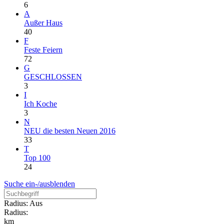
6
A
Außer Haus
40
F
Feste Feiern
72
G
GESCHLOSSEN
3
I
Ich Koche
3
N
NEU die besten Neuen 2016
33
T
Top 100
24
Suche ein-/ausblenden
Radius: Aus
Radius:
km