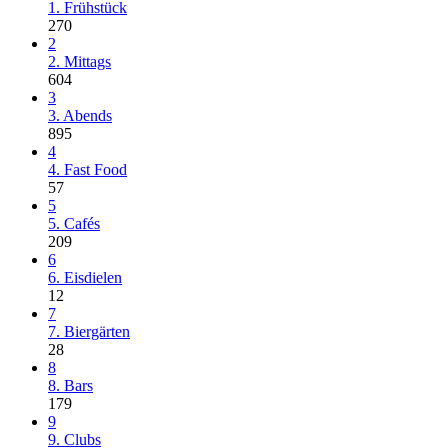
1. Frühstück
270
2
2. Mittags
604
3
3. Abends
895
4
4. Fast Food
57
5
5. Cafés
209
6
6. Eisdielen
12
7
7. Biergärten
28
8
8. Bars
179
9
9. Clubs