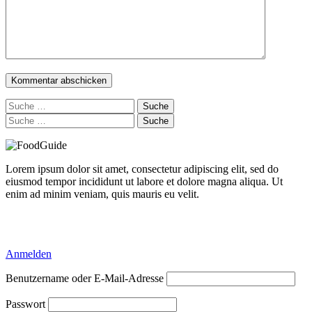
Suche
nach:
Suche
nach:
Lorem ipsum dolor sit amet, consectetur adipiscing elit, sed do
eiusmod tempor incididunt ut labore et dolore magna aliqua. Ut
enim ad minim veniam, quis mauris eu velit.
Delicious Directory WP Theme
Anmelden
Benutzername oder E-Mail-Adresse
Passwort