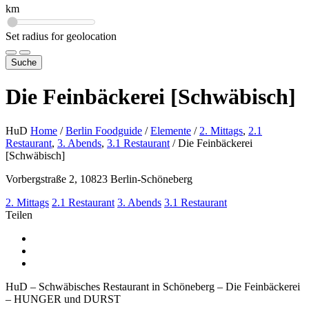
km
Set radius for geolocation
Suche
Die Feinbäckerei [Schwäbisch]
HuD
Home
/
Berlin Foodguide
/
Elemente
/
2. Mittags
,
2.1
Restaurant
,
3. Abends
,
3.1 Restaurant
/
Die Feinbäckerei
[Schwäbisch]
Vorbergstraße 2, 10823 Berlin-Schöneberg
2. Mittags
2.1 Restaurant
3. Abends
3.1 Restaurant
Teilen
HuD – Schwäbisches Restaurant in Schöneberg – Die Feinbäckerei
– HUNGER und DURST