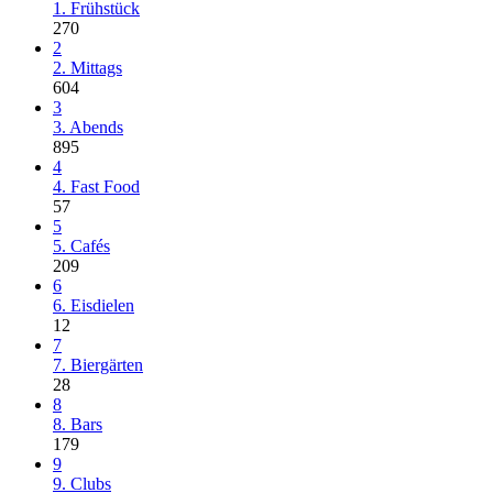
1. Frühstück
270
2
2. Mittags
604
3
3. Abends
895
4
4. Fast Food
57
5
5. Cafés
209
6
6. Eisdielen
12
7
7. Biergärten
28
8
8. Bars
179
9
9. Clubs