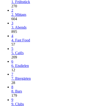
1. Frühstück
270
2
2. Mittags
604
3
3. Abends
895
4
4. Fast Food
57
5
5. Cafés
209
6
6. Eisdielen
12
7
7. Biergärten
28
8
8. Bars
179
9
9. Clubs