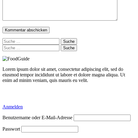
Suche
nach:
Suche
nach:
Lorem ipsum dolor sit amet, consectetur adipiscing elit, sed do
eiusmod tempor incididunt ut labore et dolore magna aliqua. Ut
enim ad minim veniam, quis mauris eu velit.
Delicious Directory WP Theme
Anmelden
Benutzername oder E-Mail-Adresse
Passwort