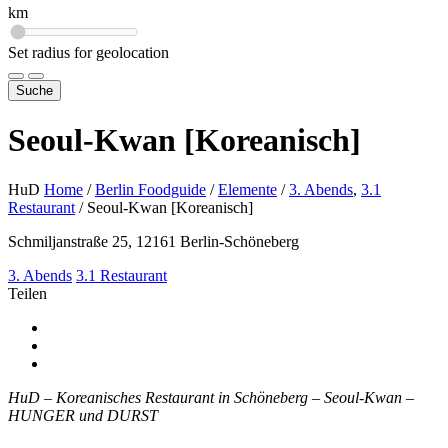
km
Set radius for geolocation
Suche
Seoul-Kwan [Koreanisch]
HuD
Home
/
Berlin Foodguide
/
Elemente
/
3. Abends
,
3.1
Restaurant
/
Seoul-Kwan [Koreanisch]
Schmiljanstraße 25, 12161 Berlin-Schöneberg
3. Abends
3.1 Restaurant
Teilen
HuD – Koreanisches Restaurant in Schöneberg – Seoul-Kwan –
HUNGER und DURST