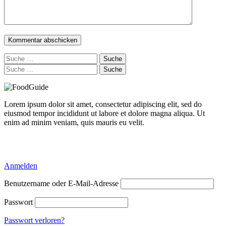
Suche
nach:
Suche
nach:
Lorem ipsum dolor sit amet, consectetur adipiscing elit, sed do
eiusmod tempor incididunt ut labore et dolore magna aliqua. Ut
enim ad minim veniam, quis mauris eu velit.
Delicious Directory WP Theme
Anmelden
Benutzername oder E-Mail-Adresse
Passwort
Passwort verloren?