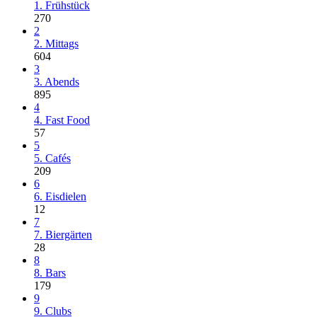
1. Frühstück
270
2
2. Mittags
604
3
3. Abends
895
4
4. Fast Food
57
5
5. Cafés
209
6
6. Eisdielen
12
7
7. Biergärten
28
8
8. Bars
179
9
9. Clubs