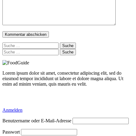
Suche
nach:
Suche
nach:
Lorem ipsum dolor sit amet, consectetur adipiscing elit, sed do
eiusmod tempor incididunt ut labore et dolore magna aliqua. Ut
enim ad minim veniam, quis mauris eu velit.
Delicious Directory WP Theme
Anmelden
Benutzername oder E-Mail-Adresse
Passwort