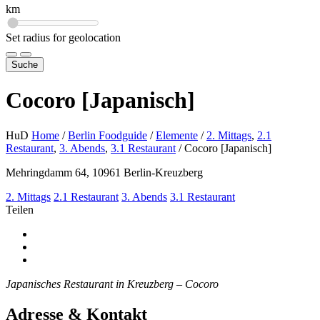
km
Set radius for geolocation
Suche
Cocoro [Japanisch]
HuD
Home
/
Berlin Foodguide
/
Elemente
/
2. Mittags
,
2.1
Restaurant
,
3. Abends
,
3.1 Restaurant
/
Cocoro [Japanisch]
Mehringdamm 64, 10961 Berlin-Kreuzberg
2. Mittags
2.1 Restaurant
3. Abends
3.1 Restaurant
Teilen
Japanisches Restaurant in Kreuzberg – Cocoro
Adresse & Kontakt