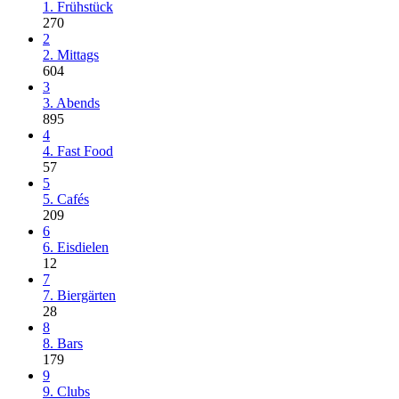
1. Frühstück
270
2
2. Mittags
604
3
3. Abends
895
4
4. Fast Food
57
5
5. Cafés
209
6
6. Eisdielen
12
7
7. Biergärten
28
8
8. Bars
179
9
9. Clubs