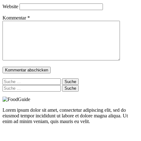
Website
Kommentar
*
Suche
nach:
Suche
nach:
Lorem ipsum dolor sit amet, consectetur adipiscing elit, sed do
eiusmod tempor incididunt ut labore et dolore magna aliqua. Ut
enim ad minim veniam, quis mauris eu velit.
Delicious Directory WP Theme