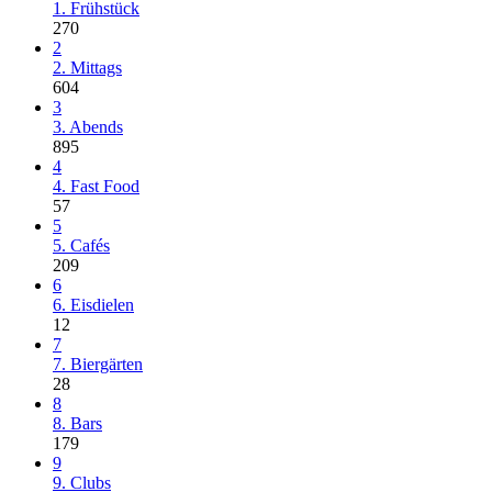
1. Frühstück
270
2
2. Mittags
604
3
3. Abends
895
4
4. Fast Food
57
5
5. Cafés
209
6
6. Eisdielen
12
7
7. Biergärten
28
8
8. Bars
179
9
9. Clubs