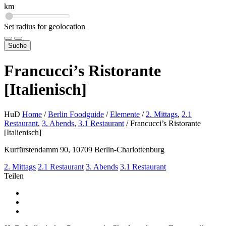
km
Set radius for geolocation
Suche
Francucci’s Ristorante
[Italienisch]
HuD
Home
/
Berlin Foodguide
/
Elemente
/
2. Mittags
,
2.1
Restaurant
,
3. Abends
,
3.1 Restaurant
/
Francucci’s Ristorante
[Italienisch]
Kurfürstendamm 90, 10709 Berlin-Charlottenburg
2. Mittags
2.1 Restaurant
3. Abends
3.1 Restaurant
Teilen