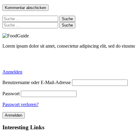
Suche
nach:
Suche
nach:
Lorem ipsum dolor sit amet, consectetur adipiscing elit, sed do eiusm
Delicious Directory WP Theme
Anmelden
Benutzername oder E-Mail-Adresse
Passwort
Passwort verloren?
Interesting Links