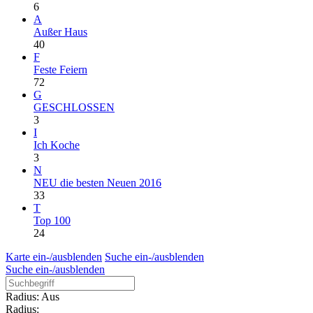
6
A
Außer Haus
40
F
Feste Feiern
72
G
GESCHLOSSEN
3
I
Ich Koche
3
N
NEU die besten Neuen 2016
33
T
Top 100
24
Karte ein-/ausblenden
Suche ein-/ausblenden
Suche ein-/ausblenden
Radius: Aus
Radius: