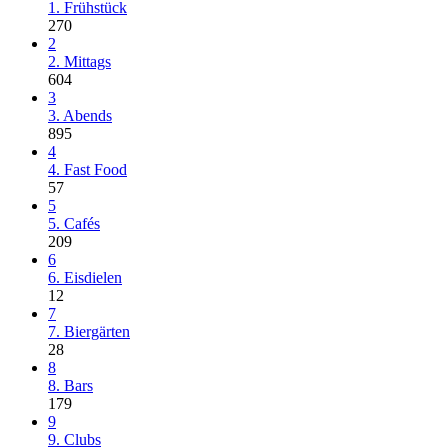
1. Frühstück
270
2
2. Mittags
604
3
3. Abends
895
4
4. Fast Food
57
5
5. Cafés
209
6
6. Eisdielen
12
7
7. Biergärten
28
8
8. Bars
179
9
9. Clubs