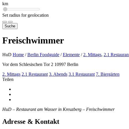
km
Set radius for geolocation
Suche
Freischwimmer
HuD
Home
/
Berlin Foodguide
/
Elemente
/
2. Mittags
,
2.1 Restauran
Vor dem Schlesischen Tor 2 10997 Berlin
2. Mittags
2.1 Restaurant
3. Abends
3.1 Restaurant
7. Biergärten
Teilen
HuD – Restaurant am Wasser in Kreuzberg – Freischwimmer
Adresse & Kontakt