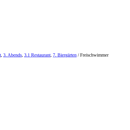
t
,
3. Abends
,
3.1 Restaurant
,
7. Biergärten
/
Freischwimmer