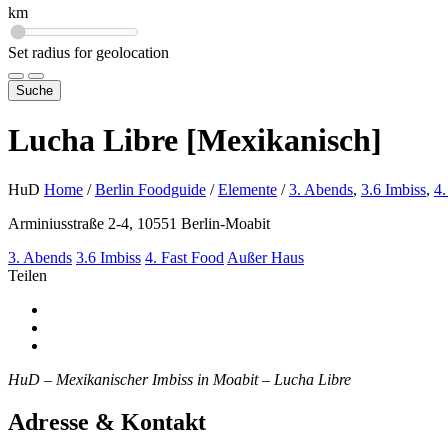
km
Set radius for geolocation
Suche
Lucha Libre [Mexikanisch]
HuD
Home
/
Berlin Foodguide
/
Elemente
/
3. Abends
,
3.6 Imbiss
,
4.
Arminiusstraße 2-4, 10551 Berlin-Moabit
3. Abends
3.6 Imbiss
4. Fast Food
Außer Haus
Teilen
HuD – Mexikanischer Imbiss in Moabit – Lucha Libre
Adresse & Kontakt