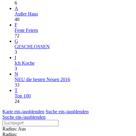
6
A
Außer Haus
40
F
Feste Feiern
72
G
GESCHLOSSEN
3
I
Ich Koche
3
N
NEU die besten Neuen 2016
33
T
Top 100
24
Karte ein-/ausblenden
Suche ein-/ausblenden
Suche ein-/ausblenden
Radius: Aus
Radius: