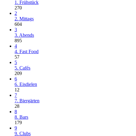
1. Frühstück
270
2
2. Mittags
604
3
3. Abends
895
4
4. Fast Food
57
5
5. Cafés
209
6
6. Eisdielen
12
7
7. Biergärten
28
8
8. Bars
179
9
9. Clubs