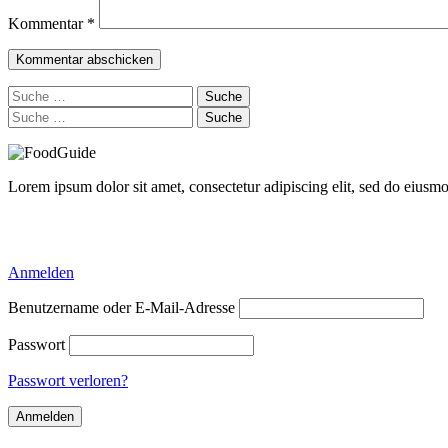
Kommentar
*
Suche
nach:
Suche
nach:
Lorem ipsum dolor sit amet, consectetur adipiscing elit, sed do eiusm
Delicious Directory WP Theme
Anmelden
Benutzername oder E-Mail-Adresse
Passwort
Passwort verloren?