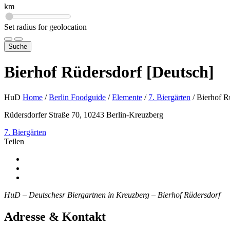
km
Set radius for geolocation
Suche
Bierhof Rüdersdorf [Deutsch]
HuD
Home
/
Berlin Foodguide
/
Elemente
/
7. Biergärten
/
Bierhof R
Rüdersdorfer Straße 70, 10243 Berlin-Kreuzberg
7. Biergärten
Teilen
HuD – Deutschesr Biergartnen in Kreuzberg – Bierhof Rüdersdorf
Adresse & Kontakt