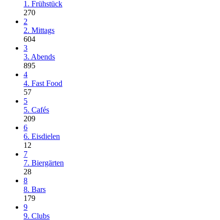
1. Frühstück
270
2
2. Mittags
604
3
3. Abends
895
4
4. Fast Food
57
5
5. Cafés
209
6
6. Eisdielen
12
7
7. Biergärten
28
8
8. Bars
179
9
9. Clubs