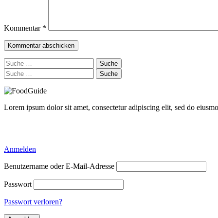
Kommentar
*
Suche
nach:
Suche
nach:
Lorem ipsum dolor sit amet, consectetur adipiscing elit, sed do eiusm
Delicious Directory WP Theme
Anmelden
Benutzername oder E-Mail-Adresse
Passwort
Passwort verloren?