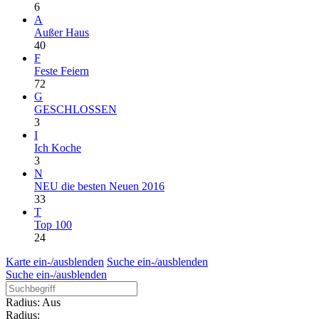
6
A
Außer Haus
40
F
Feste Feiern
72
G
GESCHLOSSEN
3
I
Ich Koche
3
N
NEU die besten Neuen 2016
33
T
Top 100
24
Karte ein-/ausblenden
Suche ein-/ausblenden
Suche ein-/ausblenden
Radius: Aus
Radius: