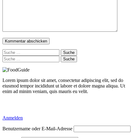
Suche
nach:
Suche
nach:
Lorem ipsum dolor sit amet, consectetur adipiscing elit, sed do
eiusmod tempor incididunt ut labore et dolore magna aliqua. Ut
enim ad minim veniam, quis mauris eu velit.
Delicious Directory WP Theme
Anmelden
Benutzername oder E-Mail-Adresse