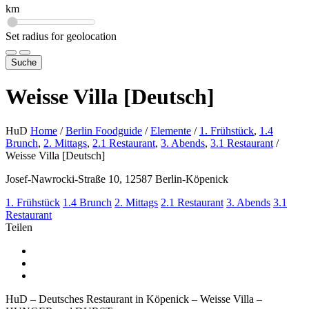
km
Set radius for geolocation
Suche
Weisse Villa [Deutsch]
HuD
Home
/
Berlin Foodguide
/
Elemente
/
1. Frühstück
,
1.4
Brunch
,
2. Mittags
,
2.1 Restaurant
,
3. Abends
,
3.1 Restaurant
/
Weisse Villa [Deutsch]
Josef-Nawrocki-Straße 10, 12587 Berlin-Köpenick
1. Frühstück
1.4 Brunch
2. Mittags
2.1 Restaurant
3. Abends
3.1
Restaurant
Teilen
HuD – Deutsches Restaurant in Köpenick – Weisse Villa –