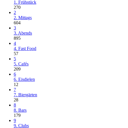
1. Frühstück
270
2
2. Mittags
604
3
3. Abends
895
4
4. Fast Food
57
5
5. Cafés
209
6
6. Eisdielen
12
7
7. Biergärten
28
8
8. Bars
179
9
9. Clubs