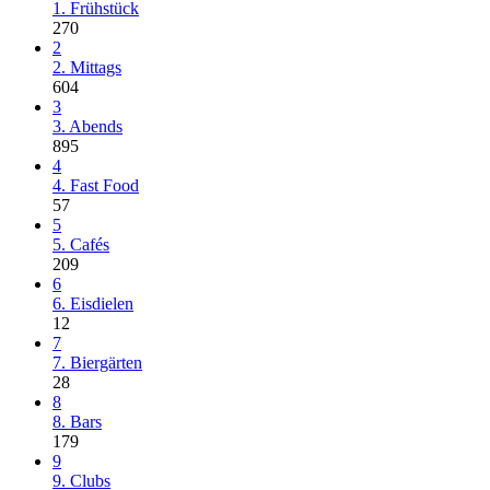
1. Frühstück
270
2
2. Mittags
604
3
3. Abends
895
4
4. Fast Food
57
5
5. Cafés
209
6
6. Eisdielen
12
7
7. Biergärten
28
8
8. Bars
179
9
9. Clubs