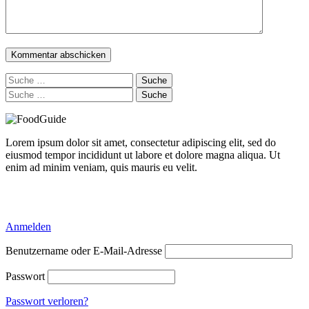
Suche
nach:
Suche
nach:
Lorem ipsum dolor sit amet, consectetur adipiscing elit, sed do
eiusmod tempor incididunt ut labore et dolore magna aliqua. Ut
enim ad minim veniam, quis mauris eu velit.
Delicious Directory WP Theme
Anmelden
Benutzername oder E-Mail-Adresse
Passwort
Passwort verloren?