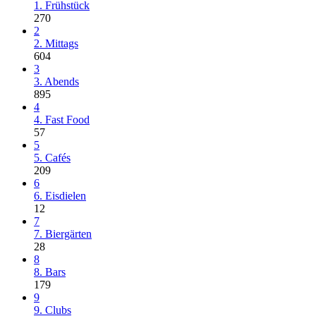
1. Frühstück
270
2
2. Mittags
604
3
3. Abends
895
4
4. Fast Food
57
5
5. Cafés
209
6
6. Eisdielen
12
7
7. Biergärten
28
8
8. Bars
179
9
9. Clubs