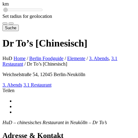
km
Set radius for geolocation
Suche
Dr To’s [Chinesisch]
HuD
Home
/
Berlin Foodguide
/
Elemente
/
3. Abends
,
3.1
Restaurant
/
Dr To’s [Chinesisch]
Weichselstraße 54, 12045 Berlin-Neukölln
3. Abends
3.1 Restaurant
Teilen
HuD – chinesisches Restaurant in Neukölln – Dr To’s
Adresse & Kontakt