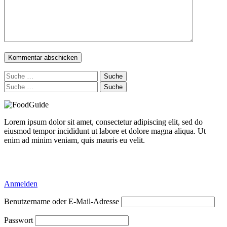
Suche
nach:
Suche
nach:
Lorem ipsum dolor sit amet, consectetur adipiscing elit, sed do
eiusmod tempor incididunt ut labore et dolore magna aliqua. Ut
enim ad minim veniam, quis mauris eu velit.
Delicious Directory WP Theme
Anmelden
Benutzername oder E-Mail-Adresse
Passwort