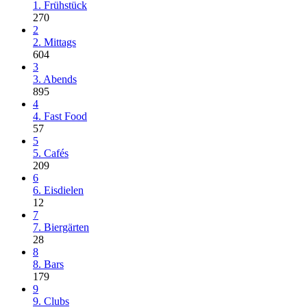
1. Frühstück
270
2
2. Mittags
604
3
3. Abends
895
4
4. Fast Food
57
5
5. Cafés
209
6
6. Eisdielen
12
7
7. Biergärten
28
8
8. Bars
179
9
9. Clubs