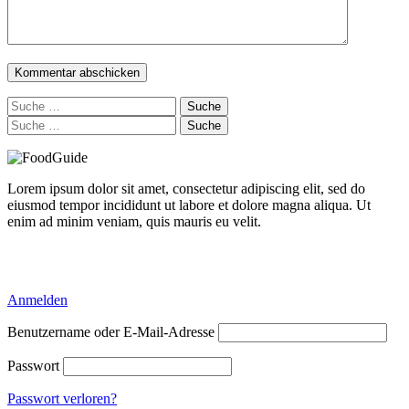
Suche
nach:
Suche
nach:
Lorem ipsum dolor sit amet, consectetur adipiscing elit, sed do
eiusmod tempor incididunt ut labore et dolore magna aliqua. Ut
enim ad minim veniam, quis mauris eu velit.
Delicious Directory WP Theme
Anmelden
Benutzername oder E-Mail-Adresse
Passwort
Passwort verloren?