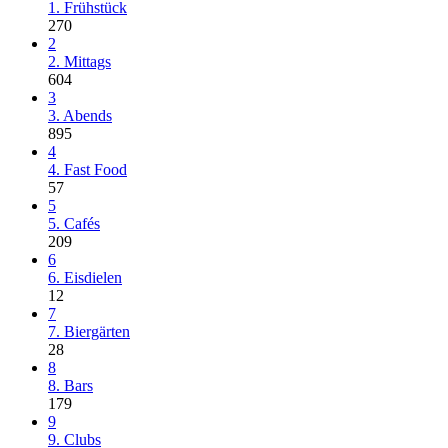
1. Frühstück
270
2
2. Mittags
604
3
3. Abends
895
4
4. Fast Food
57
5
5. Cafés
209
6
6. Eisdielen
12
7
7. Biergärten
28
8
8. Bars
179
9
9. Clubs