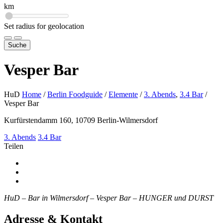
km
Set radius for geolocation
Suche
Vesper Bar
HuD
Home
/
Berlin Foodguide
/
Elemente
/
3. Abends
,
3.4 Bar
/
Vesper Bar
Kurfürstendamm 160, 10709 Berlin-Wilmersdorf
3. Abends
3.4 Bar
Teilen
HuD – Bar in Wilmersdorf – Vesper Bar – HUNGER und DURST
Adresse & Kontakt