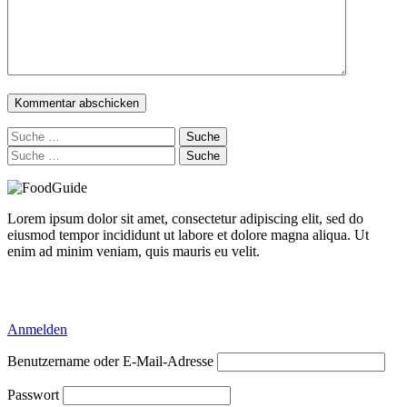
Suche
nach:
Suche
nach:
Lorem ipsum dolor sit amet, consectetur adipiscing elit, sed do
eiusmod tempor incididunt ut labore et dolore magna aliqua. Ut
enim ad minim veniam, quis mauris eu velit.
Delicious Directory WP Theme
Anmelden
Benutzername oder E-Mail-Adresse
Passwort