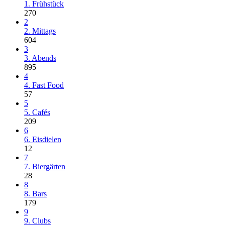
1. Frühstück
270
2
2. Mittags
604
3
3. Abends
895
4
4. Fast Food
57
5
5. Cafés
209
6
6. Eisdielen
12
7
7. Biergärten
28
8
8. Bars
179
9
9. Clubs