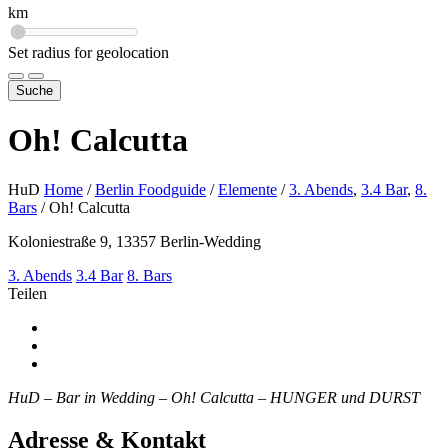
km
Set radius for geolocation
Suche
Oh! Calcutta
HuD
Home
/
Berlin Foodguide
/
Elemente
/
3. Abends
,
3.4 Bar
,
8.
Bars
/
Oh! Calcutta
Koloniestraße 9, 13357 Berlin-Wedding
3. Abends
3.4 Bar
8. Bars
Teilen
HuD – Bar in Wedding – Oh! Calcutta – HUNGER und DURST
Adresse & Kontakt