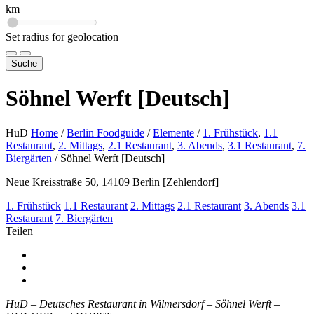
km
Set radius for geolocation
Suche
Söhnel Werft [Deutsch]
HuD
Home
/
Berlin Foodguide
/
Elemente
/
1. Frühstück
,
1.1
Restaurant
,
2. Mittags
,
2.1 Restaurant
,
3. Abends
,
3.1 Restaurant
,
7.
Biergärten
/
Söhnel Werft [Deutsch]
Neue Kreisstraße 50, 14109 Berlin [Zehlendorf]
1. Frühstück
1.1 Restaurant
2. Mittags
2.1 Restaurant
3. Abends
3.1
Restaurant
7. Biergärten
Teilen
HuD – Deutsches Restaurant in Wilmersdorf – Söhnel Werft –