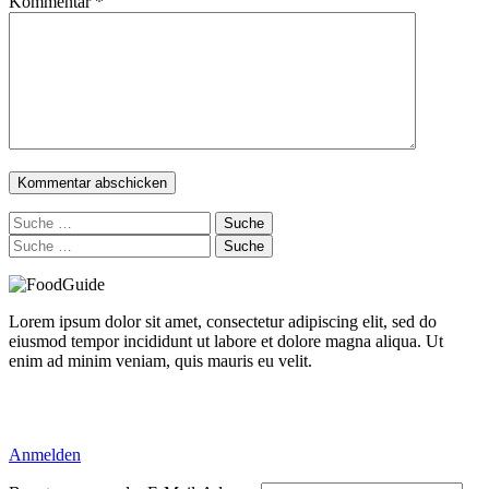
Kommentar
*
Suche
nach:
Suche
nach:
Lorem ipsum dolor sit amet, consectetur adipiscing elit, sed do
eiusmod tempor incididunt ut labore et dolore magna aliqua. Ut
enim ad minim veniam, quis mauris eu velit.
Delicious Directory WP Theme
Anmelden