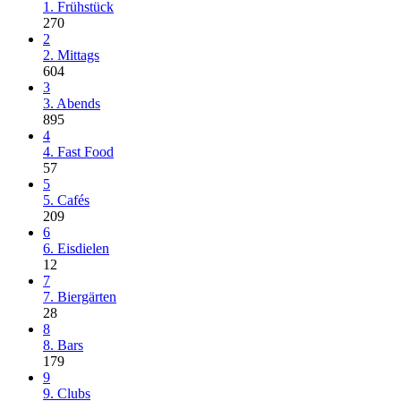
1. Frühstück
270
2
2. Mittags
604
3
3. Abends
895
4
4. Fast Food
57
5
5. Cafés
209
6
6. Eisdielen
12
7
7. Biergärten
28
8
8. Bars
179
9
9. Clubs