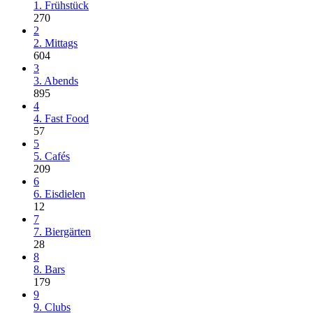
1. Frühstück
270
2
2. Mittags
604
3
3. Abends
895
4
4. Fast Food
57
5
5. Cafés
209
6
6. Eisdielen
12
7
7. Biergärten
28
8
8. Bars
179
9
9. Clubs