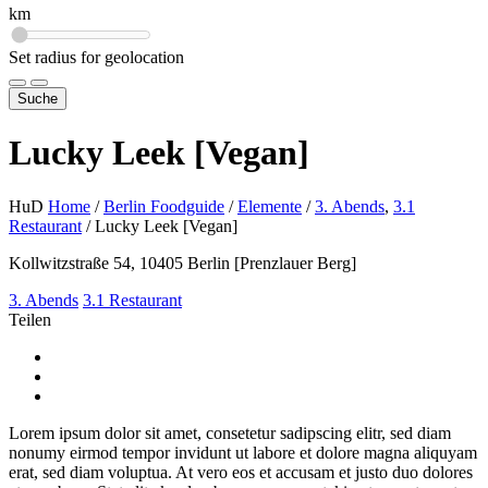
km
Set radius for geolocation
Suche
Lucky Leek [Vegan]
HuD
Home
/
Berlin Foodguide
/
Elemente
/
3. Abends
,
3.1
Restaurant
/
Lucky Leek [Vegan]
Kollwitzstraße 54, 10405 Berlin [Prenzlauer Berg]
3. Abends
3.1 Restaurant
Teilen
Lorem ipsum dolor sit amet, consetetur sadipscing elitr, sed diam
nonumy eirmod tempor invidunt ut labore et dolore magna aliquyam
erat, sed diam voluptua. At vero eos et accusam et justo duo dolores