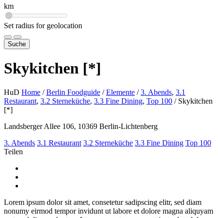
km
Set radius for geolocation
Suche
Skykitchen [*]
HuD
Home
/
Berlin Foodguide
/
Elemente
/
3. Abends
,
3.1
Restaurant
,
3.2 Sterneküche
,
3.3 Fine Dining
,
Top 100
/
Skykitchen
[*]
Landsberger Allee 106, 10369 Berlin-Lichtenberg
3. Abends
3.1 Restaurant
3.2 Sterneküche
3.3 Fine Dining
Top 100
Teilen
Lorem ipsum dolor sit amet, consetetur sadipscing elitr, sed diam
nonumy eirmod tempor invidunt ut labore et dolore magna aliquyam