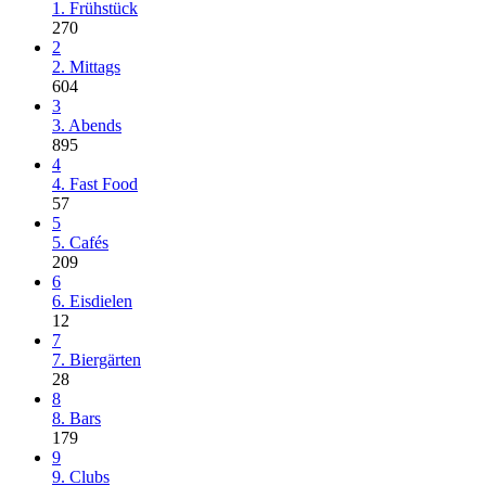
1. Frühstück
270
2
2. Mittags
604
3
3. Abends
895
4
4. Fast Food
57
5
5. Cafés
209
6
6. Eisdielen
12
7
7. Biergärten
28
8
8. Bars
179
9
9. Clubs