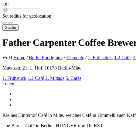
km
Set radius for geolocation
Suche
Father Carpenter Coffee Brewer
HuD
Home
/
Berlin Foodguide
/
Elemente
/
1. Frühstück
,
1.2 Café
,
2
Muenzstr. 21, 1. Hof, 10178 Berlin-Mitte
1. Frühstück
1.2 Café
2. Mittags
5. Cafés
Teilen
Kleines Hinterhof Café in Mitte, welches Café in Himmelblauen Kaffe
The Barn – Café in Berlin | HUNGER und DURST