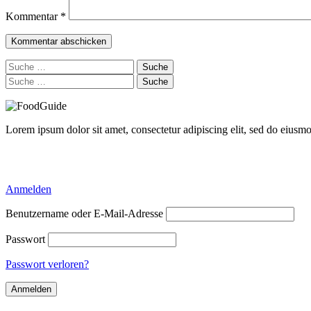
Kommentar
*
Suche
nach:
Suche
nach:
Lorem ipsum dolor sit amet, consectetur adipiscing elit, sed do eiusm
Delicious Directory WP Theme
Anmelden
Benutzername oder E-Mail-Adresse
Passwort
Passwort verloren?