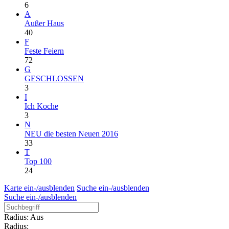
6
A
Außer Haus
40
F
Feste Feiern
72
G
GESCHLOSSEN
3
I
Ich Koche
3
N
NEU die besten Neuen 2016
33
T
Top 100
24
Karte ein-/ausblenden
Suche ein-/ausblenden
Suche ein-/ausblenden
Radius: Aus
Radius: