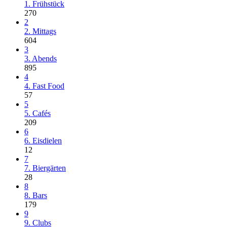
1. Frühstück
270
2
2. Mittags
604
3
3. Abends
895
4
4. Fast Food
57
5
5. Cafés
209
6
6. Eisdielen
12
7
7. Biergärten
28
8
8. Bars
179
9
9. Clubs