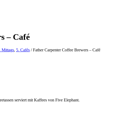
s – Café
. Mittags
,
5. Cafés
/
Father Carpenter Coffee Brewers – Café
etassen serviert mit Kaffees von Five Elephant.