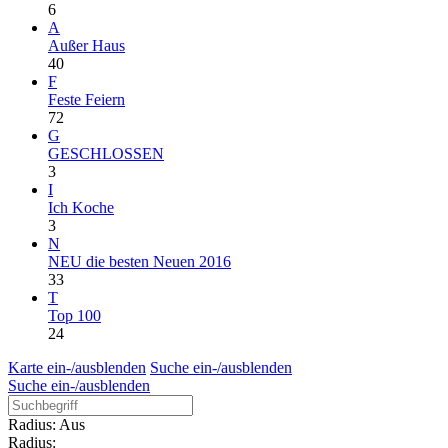
6
A
Außer Haus
40
F
Feste Feiern
72
G
GESCHLOSSEN
3
I
Ich Koche
3
N
NEU die besten Neuen 2016
33
T
Top 100
24
Karte ein-/ausblenden
Suche ein-/ausblenden
Suche ein-/ausblenden
Radius: Aus
Radius: