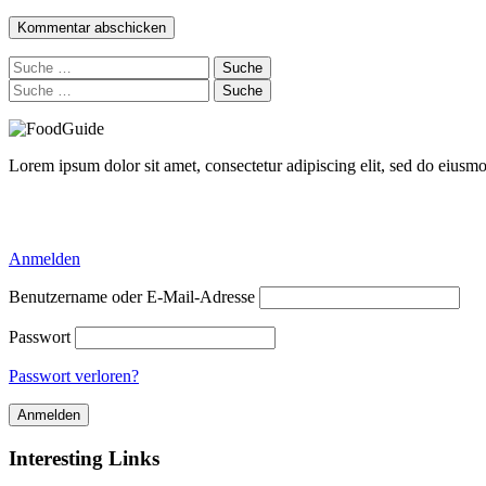
Suche
nach:
Suche
nach:
Lorem ipsum dolor sit amet, consectetur adipiscing elit, sed do eiusm
Delicious Directory WP Theme
Anmelden
Benutzername oder E-Mail-Adresse
Passwort
Passwort verloren?
Interesting Links