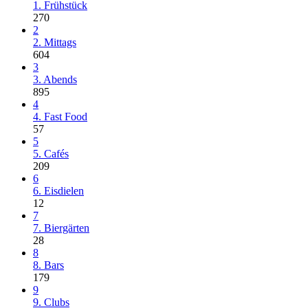
1. Frühstück
270
2
2. Mittags
604
3
3. Abends
895
4
4. Fast Food
57
5
5. Cafés
209
6
6. Eisdielen
12
7
7. Biergärten
28
8
8. Bars
179
9
9. Clubs