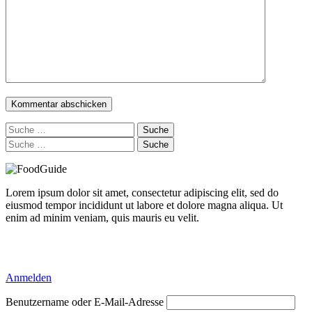
Suche
nach:
Suche
nach:
Lorem ipsum dolor sit amet, consectetur adipiscing elit, sed do
eiusmod tempor incididunt ut labore et dolore magna aliqua. Ut
enim ad minim veniam, quis mauris eu velit.
Delicious Directory WP Theme
Anmelden
Benutzername oder E-Mail-Adresse