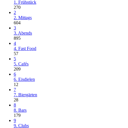
1. Frühstück
270
2
2. Mittags
604
3
3. Abends
895
4
4. Fast Food
57
5
5. Cafés
209
6
6. Eisdielen
12
7
7. Biergärten
28
8
8. Bars
179
9
9. Clubs