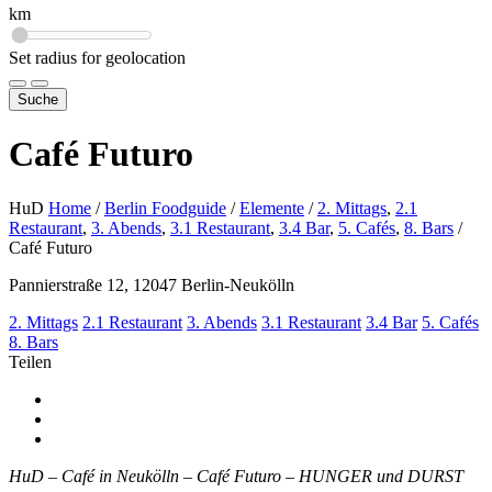
km
Set radius for geolocation
Suche
Café Futuro
HuD
Home
/
Berlin Foodguide
/
Elemente
/
2. Mittags
,
2.1
Restaurant
,
3. Abends
,
3.1 Restaurant
,
3.4 Bar
,
5. Cafés
,
8. Bars
/
Café Futuro
Pannierstraße 12, 12047 Berlin-Neukölln
2. Mittags
2.1 Restaurant
3. Abends
3.1 Restaurant
3.4 Bar
5. Cafés
8. Bars
Teilen
HuD – Café in Neukölln – Café Futuro – HUNGER und DURST