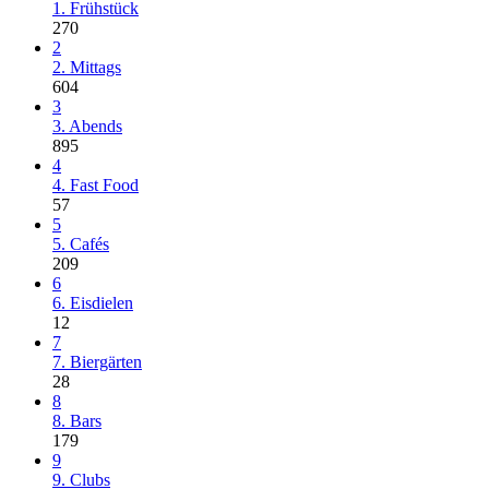
1. Frühstück
270
2
2. Mittags
604
3
3. Abends
895
4
4. Fast Food
57
5
5. Cafés
209
6
6. Eisdielen
12
7
7. Biergärten
28
8
8. Bars
179
9
9. Clubs