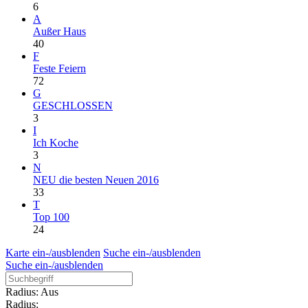
6
A
Außer Haus
40
F
Feste Feiern
72
G
GESCHLOSSEN
3
I
Ich Koche
3
N
NEU die besten Neuen 2016
33
T
Top 100
24
Karte ein-/ausblenden
Suche ein-/ausblenden
Suche ein-/ausblenden
Radius: Aus
Radius: