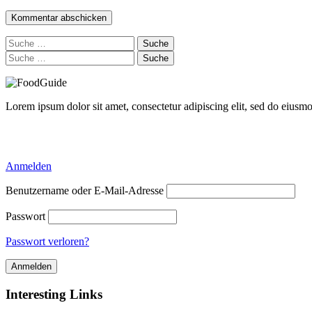
Suche
nach:
Suche
nach:
Lorem ipsum dolor sit amet, consectetur adipiscing elit, sed do eiusm
Delicious Directory WP Theme
Anmelden
Benutzername oder E-Mail-Adresse
Passwort
Passwort verloren?
Interesting Links