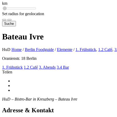
km
Set radius for geolocation
Suche
Bateau Ivre
HuD
Home
/
Berlin Foodguide
/
Elemente
/
1. Frühstück
,
1.2 Café
,
3
Oranienstr. 18 Berlin
1. Frühstück
1.2 Café
3. Abends
3.4 Bar
Teilen
HuD – Bistro-Bar in Kreuzberg – Bateau Ivre
Adresse & Kontakt