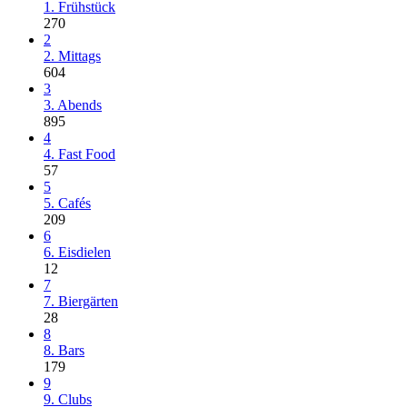
1. Frühstück
270
2
2. Mittags
604
3
3. Abends
895
4
4. Fast Food
57
5
5. Cafés
209
6
6. Eisdielen
12
7
7. Biergärten
28
8
8. Bars
179
9
9. Clubs