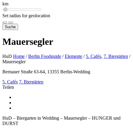
km
Set radius for geolocation
Suche
Mauersegler
HuD
Home
/
Berlin Foodguide
/
Elemente
/
5. Cafés
,
7. Biergärten
/
Mauersegler
Bernauer Straße 63-64, 13355 Berlin-Wedding
5. Cafés
7. Biergärten
Teilen
HuD – Biergarten in Wedding – Mauersegler – HUNGER und
DURST