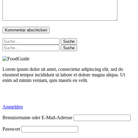
Suche
nach:
Suche
nach:
Lorem ipsum dolor sit amet, consectetur adipiscing elit, sed do
eiusmod tempor incididunt ut labore et dolore magna aliqua. Ut
enim ad minim veniam, quis mauris eu velit.
Delicious Directory WP Theme
Anmelden
Benutzername oder E-Mail-Adresse
Passwort