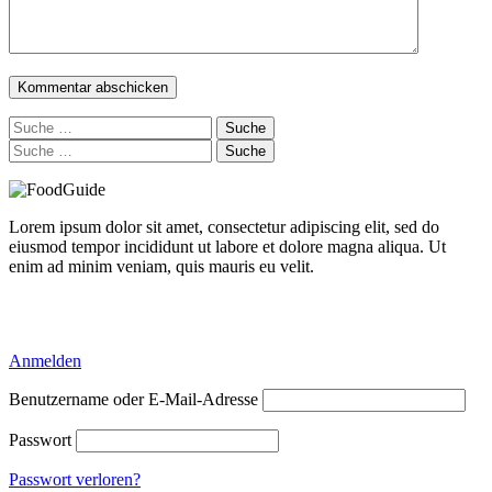
Suche
nach:
Suche
nach:
Lorem ipsum dolor sit amet, consectetur adipiscing elit, sed do
eiusmod tempor incididunt ut labore et dolore magna aliqua. Ut
enim ad minim veniam, quis mauris eu velit.
Delicious Directory WP Theme
Anmelden
Benutzername oder E-Mail-Adresse
Passwort
Passwort verloren?