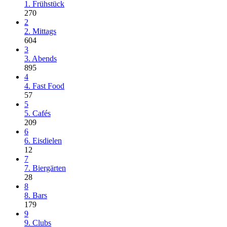
1. Frühstück
270
2
2. Mittags
604
3
3. Abends
895
4
4. Fast Food
57
5
5. Cafés
209
6
6. Eisdielen
12
7
7. Biergärten
28
8
8. Bars
179
9
9. Clubs