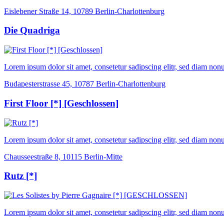
Eislebener Straße 14, 10789 Berlin-Charlottenburg
Die Quadriga
Lorem ipsum dolor sit amet, consetetur sadipscing elitr, sed diam n
Budapesterstrasse 45, 10787 Berlin-Charlottenburg
First Floor [*] [Geschlossen]
Lorem ipsum dolor sit amet, consetetur sadipscing elitr, sed diam n
Chausseestraße 8, 10115 Berlin-Mitte
Rutz [*]
Lorem ipsum dolor sit amet, consetetur sadipscing elitr, sed diam n