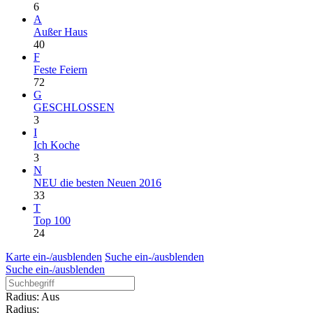
6
A
Außer Haus
40
F
Feste Feiern
72
G
GESCHLOSSEN
3
I
Ich Koche
3
N
NEU die besten Neuen 2016
33
T
Top 100
24
Karte ein-/ausblenden
Suche ein-/ausblenden
Suche ein-/ausblenden
Radius: Aus
Radius: