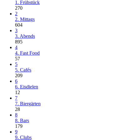
1. Frühstück
270
2
2. Mittags
604
3
3. Abends
895
4
4. Fast Food
57
5
5. Cafés
209
6
6. Eisdielen
12
7
7. Biergärten
28
8
8. Bars
179
9
9. Clubs