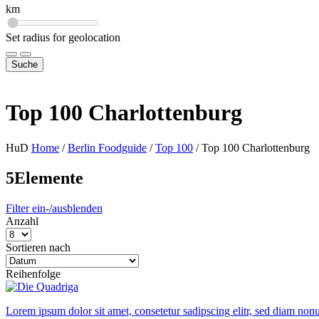
km
Set radius for geolocation
Suche
Top 100 Charlottenburg
HuD
Home
/
Berlin Foodguide
/
Top 100
/
Top 100 Charlottenburg
5
Elemente
Filter ein-/ausblenden
Anzahl
Sortieren nach
Reihenfolge
Lorem ipsum dolor sit amet, consetetur sadipscing elitr, sed diam n