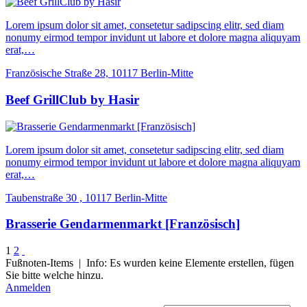
Lorem ipsum dolor sit amet, consetetur sadipscing elitr, sed diam
nonumy eirmod tempor invidunt ut labore et dolore magna aliquyam
erat,…
Französische Straße 28, 10117 Berlin-Mitte
Beef GrillClub by Hasir
Lorem ipsum dolor sit amet, consetetur sadipscing elitr, sed diam
nonumy eirmod tempor invidunt ut labore et dolore magna aliquyam
erat,…
Taubenstraße 30 , 10117 Berlin-Mitte
Brasserie Gendarmenmarkt [Französisch]
1
2
Fußnoten-Items | Info: Es wurden keine Elemente erstellen, fügen
Sie bitte welche hinzu.
Anmelden