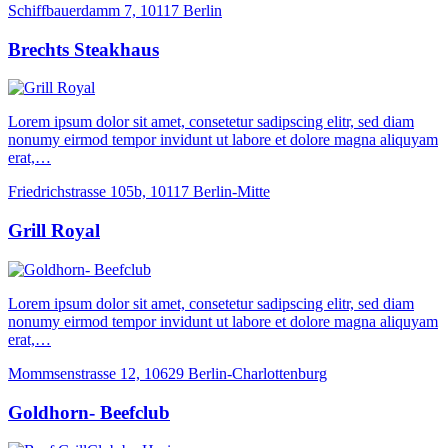
Schiffbauerdamm 7, 10117 Berlin
Brechts Steakhaus
Lorem ipsum dolor sit amet, consetetur sadipscing elitr, sed diam
nonumy eirmod tempor invidunt ut labore et dolore magna aliquyam
erat,…
Friedrichstrasse 105b, 10117 Berlin-Mitte
Grill Royal
Lorem ipsum dolor sit amet, consetetur sadipscing elitr, sed diam
nonumy eirmod tempor invidunt ut labore et dolore magna aliquyam
erat,…
Mommsenstrasse 12, 10629 Berlin-Charlottenburg
Goldhorn- Beefclub