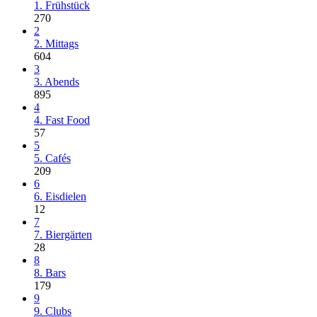
1. Frühstück
270
2
2. Mittags
604
3
3. Abends
895
4
4. Fast Food
57
5
5. Cafés
209
6
6. Eisdielen
12
7
7. Biergärten
28
8
8. Bars
179
9
9. Clubs