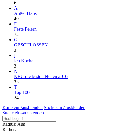
6
A
Außer Haus
40
F
Feste Feiern
72
G
GESCHLOSSEN
3
I
Ich Koche
3
N
NEU die besten Neuen 2016
33
T
Top 100
24
Karte ein-/ausblenden
Suche ein-/ausblenden
Suche ein-/ausblenden
Radius: Aus
Radius: