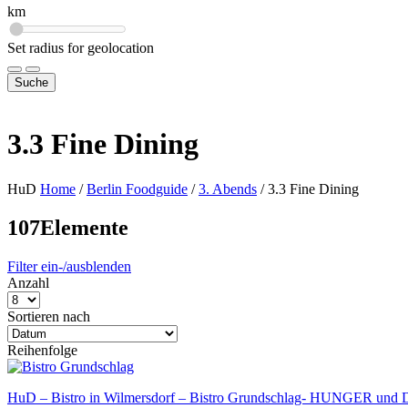
km
Set radius for geolocation
Suche
3.3 Fine Dining
HuD
Home
/
Berlin Foodguide
/
3. Abends
/
3.3 Fine Dining
107
Elemente
Filter ein-/ausblenden
Anzahl
Sortieren nach
Reihenfolge
HuD – Bistro in Wilmersdorf – Bistro Grundschlag- HUNGER un