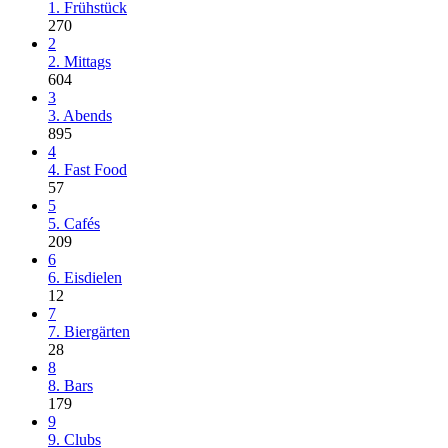
1. Frühstück
270
2
2. Mittags
604
3
3. Abends
895
4
4. Fast Food
57
5
5. Cafés
209
6
6. Eisdielen
12
7
7. Biergärten
28
8
8. Bars
179
9
9. Clubs