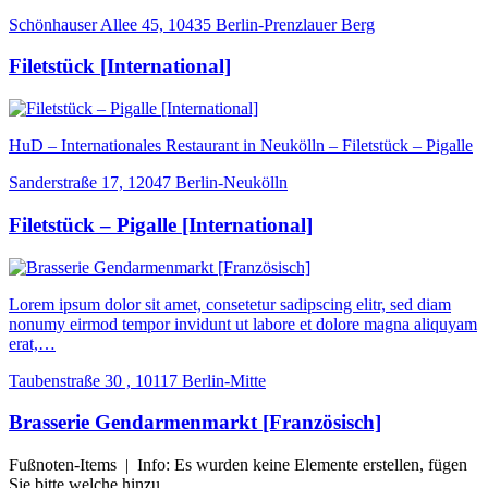
Schönhauser Allee 45, 10435 Berlin-Prenzlauer Berg
Filetstück [International]
HuD – Internationales Restaurant in Neukölln – Filetstück – Pigalle
Sanderstraße 17, 12047 Berlin-Neukölln
Filetstück – Pigalle [International]
Lorem ipsum dolor sit amet, consetetur sadipscing elitr, sed diam
nonumy eirmod tempor invidunt ut labore et dolore magna aliquyam
erat,…
Taubenstraße 30 , 10117 Berlin-Mitte
Brasserie Gendarmenmarkt [Französisch]
Fußnoten-Items | Info: Es wurden keine Elemente erstellen, fügen
Sie bitte welche hinzu.