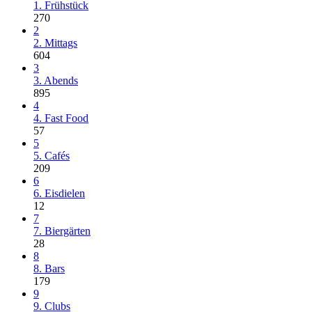
1. Frühstück
270
2
2. Mittags
604
3
3. Abends
895
4
4. Fast Food
57
5
5. Cafés
209
6
6. Eisdielen
12
7
7. Biergärten
28
8
8. Bars
179
9
9. Clubs