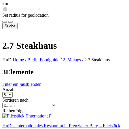
km
Set radius for geolocation
Suche
2.7 Steakhaus
HuD
Home
/
Berlin Foodguide
/
2. Mittags
/
2.7 Steakhaus
3
Elemente
Filter ein-/ausblenden
Anzahl
Sortieren nach
Reihenfolge
HuD – Internationales Restaurant in Prenzlauer Berg – Filetstück